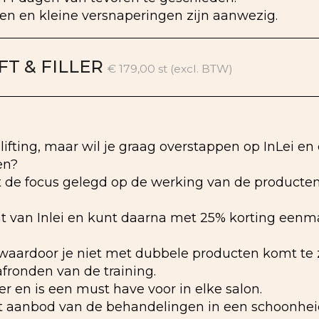
en en kleine versnaperingen zijn aanwezig.
FT & FILLER
€ 179,00 st (excl. BTW)
shlifting, maar wil je graag overstappen op InLei e
en?
t de focus gelegd op de werking van de producten e
ficaat van Inlei en kunt daarna met 25% korting ee
 waardoor je niet met dubbele producten komt te z
fronden van de training.
ler en is een must have voor in elke salon.
et aanbod van de behandelingen in een schoonheids