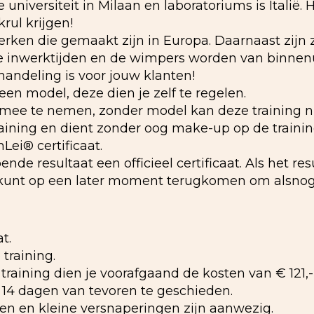
universiteit in Milaan en laboratoriums is Italië.
ul krijgen!
rken die gemaakt zijn in Europa. Daarnaast zijn ze
le inwerktijden en de wimpers worden van binnenu
handeling is voor jouw klanten!
en model, deze dien je zelf te regelen.
el mee te nemen, zonder model kan deze training
ining en dient zonder oog make-up op de training
Lei®️ certificaat.
nde resultaat een officieel certificaat. Als het res
 kunt op een later moment terugkomen om alsnog h
t.
training.
training dien je voorafgaand de kosten van € 121,-
k 14 dagen van tevoren te geschieden.
en en kleine versnaperingen zijn aanwezig.