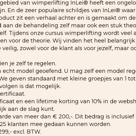
 gebied van wimperlifting InLei® heeft een ongelo
ijn. En de zeer populaire schildjes van InLei® waar
product zit een verhaal achter en is gemaakt om d
 aan de behandeling zelf maar ook een stuk theori
elf. Tijdens onze cursus wimperlifting wordt vee
n voor de theorie. Wij vinden het heel belangrijk
eilig, zowel voor de klant als voor jezelf, maar o
n je zelf te regelen.
en echt model geoefend. U mag zelf een model reg
e geven standaard met kleine groepjes van 1 tot
volgen is dat mogelijk.
ertificaat.
ficaat en een lifetime korting van 10% in de webs
ijk aan de slag kunt.
aarde van meer dan € 200,-. Dit bedrag is inclusie
-25 klanten mee gedaan kunnen worden.
99,- excl. BTW.