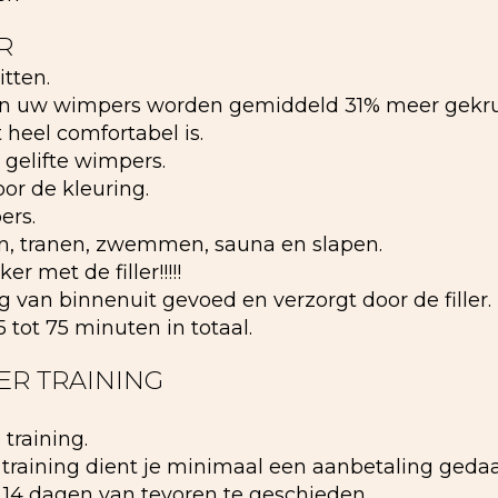
R
tten.
ken uw wimpers worden gemiddeld 31% meer gekru
heel comfortabel is.
 gelifte wimpers.
or de kleuring.
ers.
n, tranen, zwemmen, sauna en slapen.
met de filler!!!!!
an binnenuit gevoed en verzorgt door de filler.
tot 75 minuten in totaal.
ER TRAINING
training.
 training dient je minimaal een aanbetaling gedaa
k 14 dagen van tevoren te geschieden.